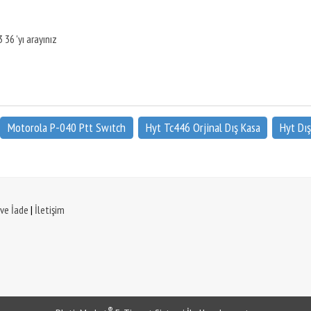
 36 'yı arayınız
Motorola P-040 Ptt Swıtch
Hyt Tc446 Orjinal Dış Kasa
Hyt Dı
 ve İade
|
İletişim
®