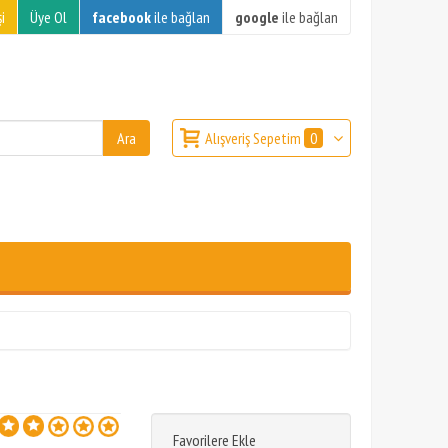
i
Üye Ol
facebook
ile bağlan
google
ile bağlan
Alışveriş Sepetim
0
Favorilere Ekle