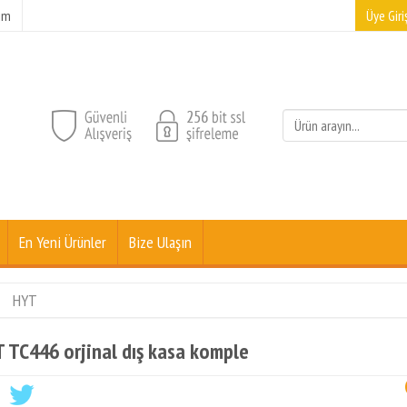
şim
Üye Giriş
En Yeni Ürünler
Bize Ulaşın
HYT
 TC446 orjinal dış kasa komple