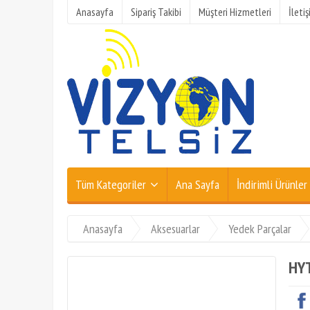
Anasayfa
Sipariş Takibi
Müşteri Hizmetleri
İleti
Tüm Kategoriler
Ana Sayfa
İndirimli Ürünler
Anasayfa
Aksesuarlar
Yedek Parçalar
HYT