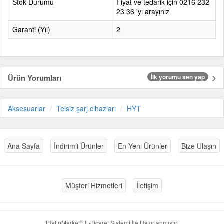
Stok Durumu
Fiyat ve tedarik için 0216 232
23 36 'yı arayınız
Garanti (Yıl)
2
Ürün Yorumları
İlk yorumu sen yap
Aksesuarlar
Telsiz şarj cihazları
HYT
Ana Sayfa
İndirimli Ürünler
En Yeni Ürünler
Bize Ulaşın
Müşteri Hizmetleri
İletişim
®
PlatinMarket
E-Ticaret Sistemi
İle Hazırlanmıştır.