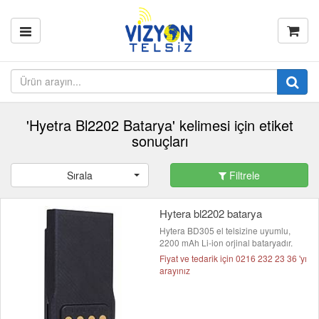
'Hyetra Bl2202 Batarya' kelimesi için etiket
sonuçları
Sırala
Filtrele
Hytera bl2202 batarya
Hytera BD305 el telsizine uyumlu,
2200 mAh Li-ion orjinal bataryadır.
Fiyat ve tedarik için 0216 232 23 36 'yı
arayınız