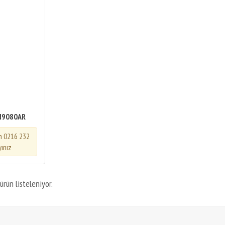
N9080AR
in 0216 232
yınız
ürün listeleniyor.