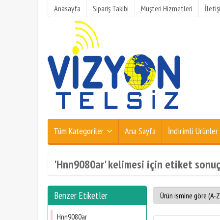
Anasayfa
Sipariş Takibi
Müşteri Hizmetleri
İleti
Tüm Kategoriler
Ana Sayfa
İndirimli Ürünler
'Hnn9080ar' kelimesi için etiket sonuç
Benzer Etiketler
Hnn9080ar