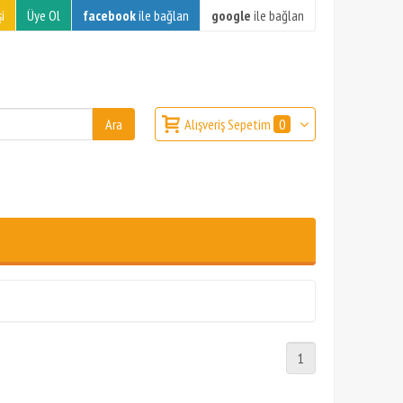
i
Üye Ol
facebook
ile bağlan
google
ile bağlan
Alışveriş Sepetim
0
1