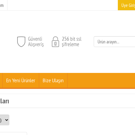
şim
Üye Giriş
En Yeni Ürünler
Bize Ulaşın
ları