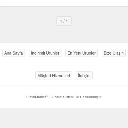
1
/ 1
Ana Sayfa
İndirimli Ürünler
En Yeni Ürünler
Bize Ulaşın
Müşteri Hizmetleri
İletişim
®
PlatinMarket
E-Ticaret Sistemi
İle Hazırlanmıştır.