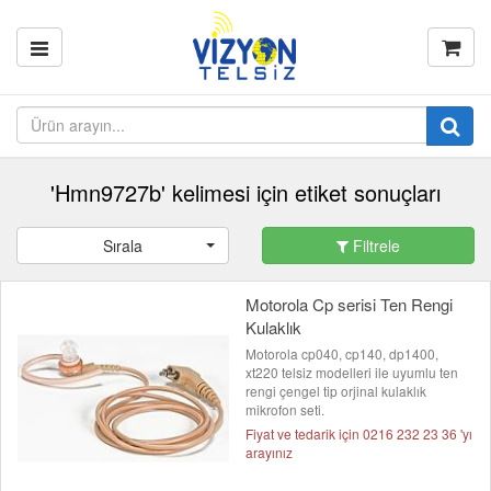
'Hmn9727b' kelimesi için etiket sonuçları
Sırala
Filtrele
Motorola Cp serisi Ten Rengi
Kulaklık
Motorola cp040, cp140, dp1400,
xt220 telsiz modelleri ile uyumlu ten
rengi çengel tip orjinal kulaklık
mikrofon seti.
Fiyat ve tedarik için 0216 232 23 36 'yı
arayınız