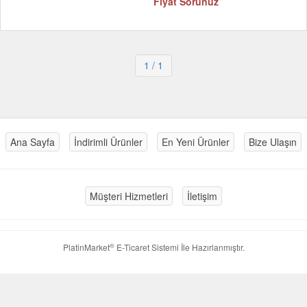
Fiyat Sorunuz
1
/ 1
Ana Sayfa
İndirimli Ürünler
En Yeni Ürünler
Bize Ulaşın
Müşteri Hizmetleri
İletişim
®
PlatinMarket
E-Ticaret Sistemi
İle Hazırlanmıştır.