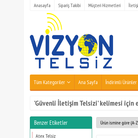
Anasayfa
Sipariş Takibi
Müşteri Hizmetleri
İleti
Tüm Kategoriler
Ana Sayfa
İndirimli Ürünler
'Güvenli İletişim Telsizi' kelimesi için
Benzer Etiketler
Atex Telsiz