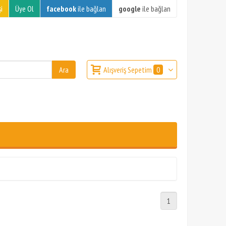
i
Üye Ol
facebook
ile bağlan
google
ile bağlan
Alışveriş Sepetim
0
1