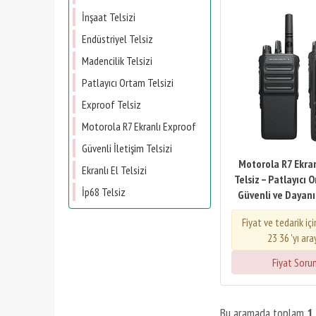
İnşaat Telsizi
Endüstriyel Telsiz
Madencilik Telsizi
Patlayıcı Ortam Telsizi
Exproof Telsiz
Motorola R7 Ekranlı Exproof
Güvenli İletişim Telsizi
Motorola R7 Ekran
Ekranlı El Telsizi
Telsiz – Patlayıcı 
İp68 Telsiz
Güvenli ve Dayanık
Fiyat ve tedarik iç
23 36 'yı ara
Fiyat Soru
Bu aramada toplam
1