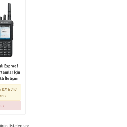
lı Exproof
Ortamlar İçin
lı İletişim
in 0216 232
yınız
nuz
ürün listeleniyor.