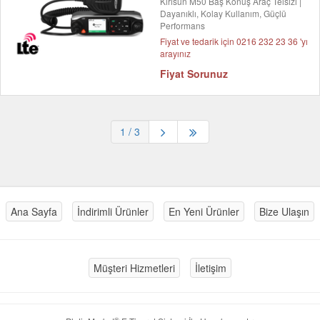
Kirisun M50 Baş Konuş Araç Telsizi |
Dayanıklı, Kolay Kullanım, Güçlü
Performans
Fiyat ve tedarik için 0216 232 23 36 'yı
arayınız
Fiyat Sorunuz
1
/ 3
Ana Sayfa
İndirimli Ürünler
En Yeni Ürünler
Bize Ulaşın
Müşteri Hizmetleri
İletişim
®