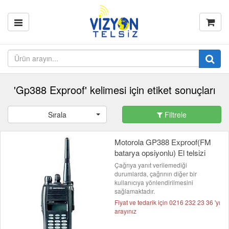
'Gp388 Exproof' kelimesi için etiket sonuçları
Sırala
Filtrele
Motorola GP388 Exproof(FM
batarya opsiyonlu) El telsizi
Çağrıya yanıt verilemediği
durumlarda, çağrının diğer bir
kullanıcıya yönlendirilmesini
sağlamaktadır.
Fiyat ve tedarik için 0216 232 23 36 'yı
arayınız