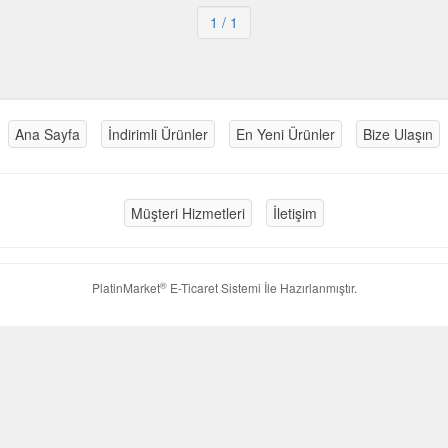
1
/ 1
Ana Sayfa
İndirimli Ürünler
En Yeni Ürünler
Bize Ulaşın
Müşteri Hizmetleri
İletişim
®
PlatinMarket
E-Ticaret Sistemi
İle Hazırlanmıştır.