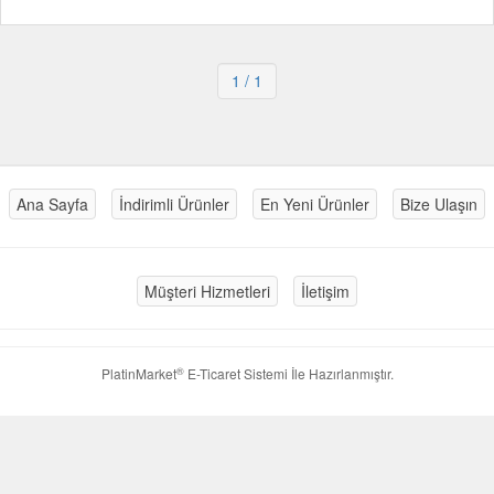
1
/ 1
Ana Sayfa
İndirimli Ürünler
En Yeni Ürünler
Bize Ulaşın
Müşteri Hizmetleri
İletişim
®
PlatinMarket
E-Ticaret Sistemi
İle Hazırlanmıştır.