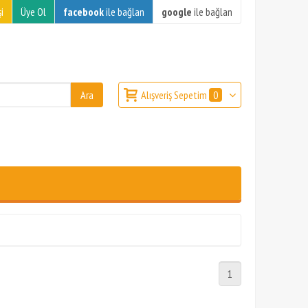
i
Üye Ol
facebook
ile bağlan
google
ile bağlan
Alışveriş Sepetim
0
1