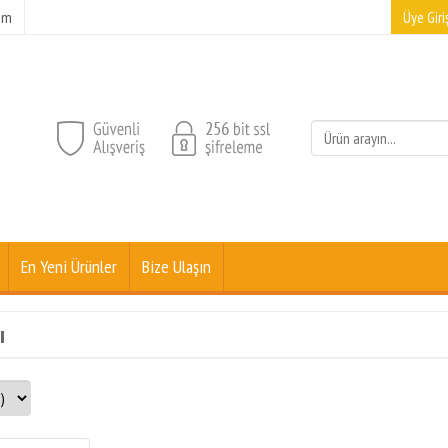
şim
Üye Giriş
En Yeni Ürünler
Bize Ulaşın
ı