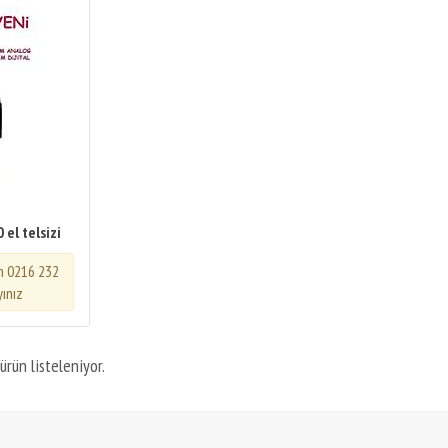
el telsizi
in 0216 232
yınız
ürün listeleniyor.