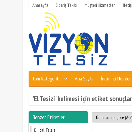
Anasayfa
Sipariş Takibi
Müşteri Hizmetleri
İleti
Tüm Kategoriler
Ana Sayfa
İndirimli Ürünler
'El Tesizi' kelimesi için etiket sonuçlar
Benzer Etiketler
Dijital Telsiz