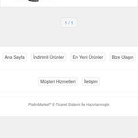
1
/ 1
Ana Sayfa
İndirimli Ürünler
En Yeni Ürünler
Bize Ulaşın
Müşteri Hizmetleri
İletişim
®
PlatinMarket
E-Ticaret Sistemi
İle Hazırlanmıştır.