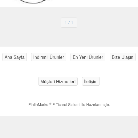
1
/ 1
Ana Sayfa
İndirimli Ürünler
En Yeni Ürünler
Bize Ulaşın
Müşteri Hizmetleri
İletişim
®
PlatinMarket
E-Ticaret Sistemi
İle Hazırlanmıştır.