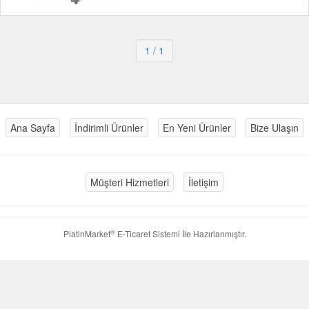
1
/ 1
Ana Sayfa
İndirimli Ürünler
En Yeni Ürünler
Bize Ulaşın
Müşteri Hizmetleri
İletişim
®
PlatinMarket
E-Ticaret Sistemi
İle Hazırlanmıştır.