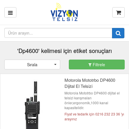
'Dp4600' kelimesi için etiket sonuçları
Sırala
Filtrele
Motorola Mototrbo DP4600
Dijital El Telsizi
Motorola Mototrbo DP4600 dijital el
telsizi karışmaları
önler,ergonomik,1000 kanal
kapasitelidir.
Fiyat ve tedarik için 0216 232 23 36 'yı
arayınız