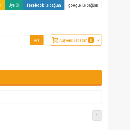
i
Üye Ol
facebook
ile bağlan
google
ile bağlan
Alışveriş Sepetim
0
1