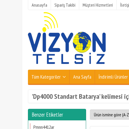
Anasayfa
Sipariş Takibi
Müşteri Hizmetleri
İleti
Tüm Kategoriler
Ana Sayfa
İndirimli Ürünler
'Dp4000 Standart Batarya' kelimesi iç
Benzer Etiketler
Pmnn4412ar