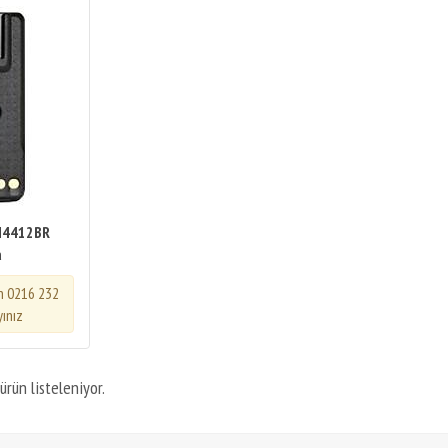
N4412BR
a
in 0216 232
yınız
ürün listeleniyor.