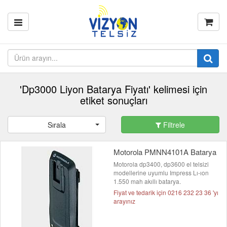
'Dp3000 Liyon Batarya Fiyatı' kelimesi için
etiket sonuçları
Sırala
Filtrele
Motorola PMNN4101A Batarya
Motorola dp3400, dp3600 el telsizi
modellerine uyumlu Impress Lı-ıon
1.550 mah akıllı batarya.
Fiyat ve tedarik için 0216 232 23 36 'yı
arayınız