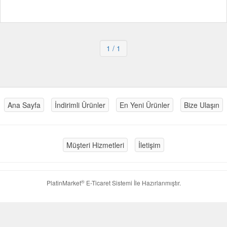
1
/ 1
Ana Sayfa
İndirimli Ürünler
En Yeni Ürünler
Bize Ulaşın
Müşteri Hizmetleri
İletişim
®
PlatinMarket
E-Ticaret Sistemi
İle Hazırlanmıştır.