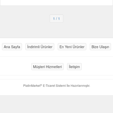
1
/ 1
Ana Sayfa
İndirimli Ürünler
En Yeni Ürünler
Bize Ulaşın
Müşteri Hizmetleri
İletişim
®
PlatinMarket
E-Ticaret Sistemi
İle Hazırlanmıştır.