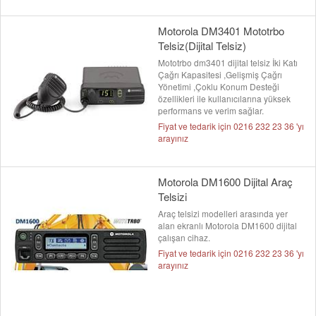
Motorola DM3401 Mototrbo
Telsiz(Dijital Telsiz)
Mototrbo dm3401 dijital telsiz İki Katı
Çağrı Kapasitesi ,Gelişmiş Çağrı
Yönetimi ,Çoklu Konum Desteği
özellikleri ile kullanıcılarına yüksek
performans ve verim sağlar.
Fiyat ve tedarik için 0216 232 23 36 'yı
arayınız
Motorola DM1600 Dijital Araç
Telsizi
Araç telsizi modelleri arasında yer
alan ekranlı Motorola DM1600 dijital
çalışan cihaz.
Fiyat ve tedarik için 0216 232 23 36 'yı
arayınız