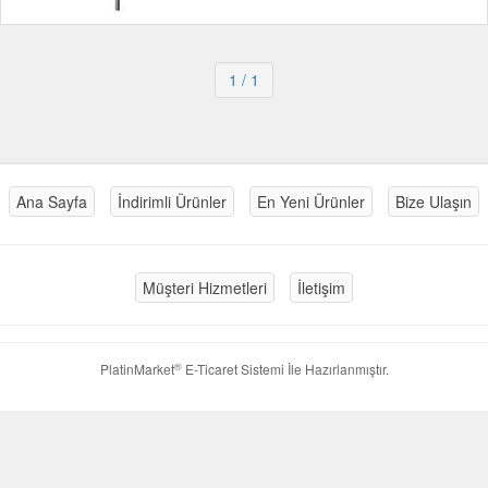
1
/ 1
Ana Sayfa
İndirimli Ürünler
En Yeni Ürünler
Bize Ulaşın
Müşteri Hizmetleri
İletişim
®
PlatinMarket
E-Ticaret Sistemi
İle Hazırlanmıştır.