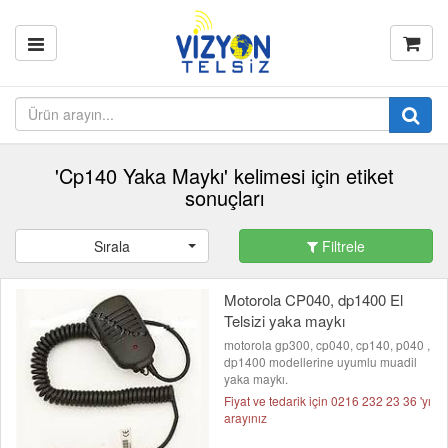
'Cp140 Yaka Maykı' kelimesi için etiket
sonuçları
Sırala
Filtrele
Motorola CP040, dp1400 El
Telsizi yaka maykı
motorola gp300, cp040, cp140, p040 ,
dp1400 modellerine uyumlu muadil
yaka maykı.
Fiyat ve tedarik için 0216 232 23 36 'yı
arayınız