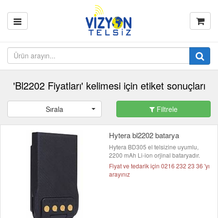
'Bl2202 Fiyatları' kelimesi için etiket sonuçları
Sırala
Filtrele
Hytera bl2202 batarya
Hytera BD305 el telsizine uyumlu,
2200 mAh Li-ion orjinal bataryadır.
Fiyat ve tedarik için 0216 232 23 36 'yı
arayınız