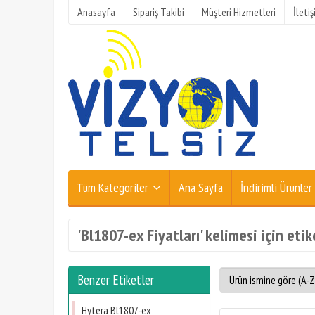
Anasayfa
Sipariş Takibi
Müşteri Hizmetleri
İleti
Tüm Kategoriler
Ana Sayfa
İndirimli Ürünler
'Bl1807-ex Fiyatları' kelimesi için eti
Benzer Etiketler
Hytera Bl1807-ex