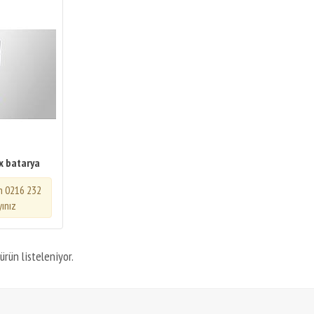
x batarya
in 0216 232
yınız
ürün listeleniyor.