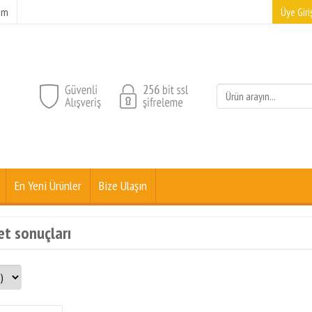
şim
Üye Giriş
En Yeni Ürünler
Bize Ulaşın
ket sonuçları