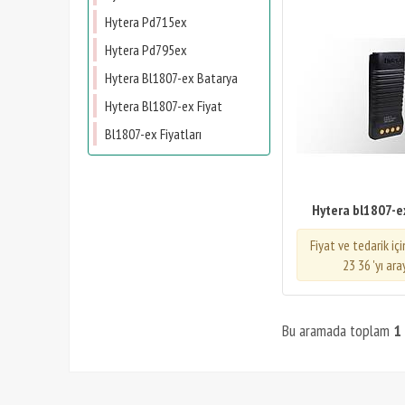
Hytera Pd715ex
Hytera Pd795ex
Hytera Bl1807-ex Batarya
Hytera Bl1807-ex Fiyat
Bl1807-ex Fiyatları
Hytera bl1807-e
Fiyat ve tedarik iç
23 36 'yı ara
Bu aramada toplam
1