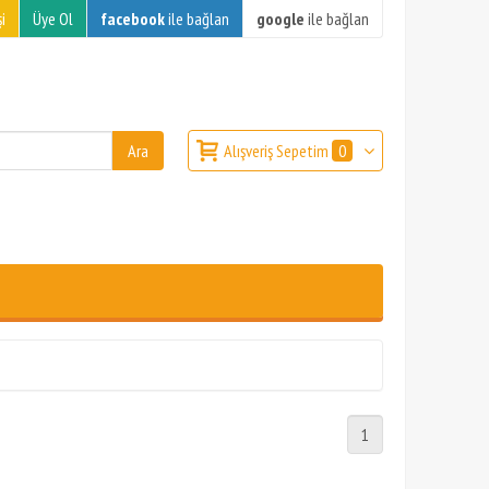
i
Üye Ol
facebook
ile bağlan
google
ile bağlan
Alışveriş Sepetim
0
1