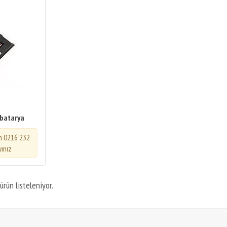
 batarya
in 0216 232
yınız
ürün listeleniyor.