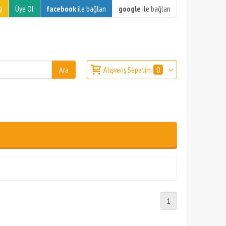
i
Üye Ol
facebook
ile bağlan
google
ile bağlan
Alışveriş Sepetim
0
1