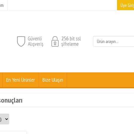
şim
Üye Giriş
En Yeni Ürünler
Bize Ulaşın
sonuçları