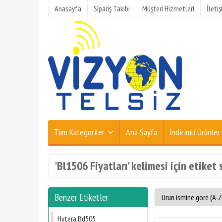
Anasayfa
Sipariş Takibi
Müşteri Hizmetleri
İleti
Tüm Kategoriler
Ana Sayfa
İndirimli Ürünler
'Bl1506 Fiyatları' kelimesi için etiket 
Benzer Etiketler
Hytera Bd505