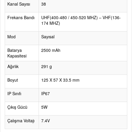
Kanal Sayısı
38
Frekans Bandı
UHF(400-480 / 450-520 MHZ) – VHF(136-
174 MHZ)
Mod
Sayısal
Batarya
2500 mAh
Kapasitesi
Ağırlık
291 g
Boyut
125 X 57 X 33.5 mm
IP Sınıfı
IP67
Çıkış Gücü
5W
Çalışma Voltajı
7.4V