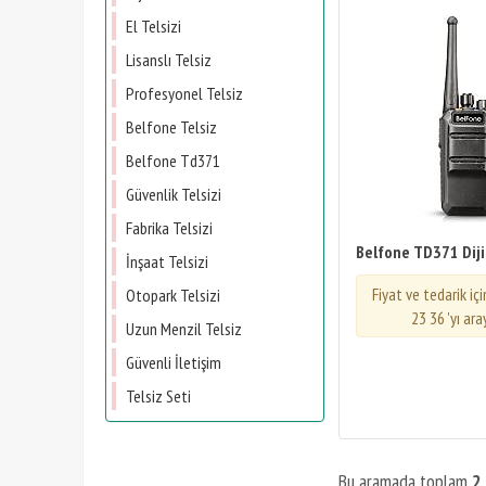
El Telsizi
Lisanslı Telsiz
Profesyonel Telsiz
Belfone Telsiz
Belfone Td371
Güvenlik Telsizi
Fabrika Telsizi
Belfone TD371 Dijit
İnşaat Telsizi
Fiyat ve tedarik iç
Otopark Telsizi
23 36 'yı ara
Uzun Menzil Telsiz
Güvenli İletişim
Telsiz Seti
Bu aramada toplam
2