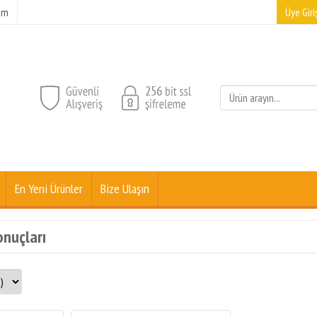
şim
Üye Giriş
En Yeni Ürünler
Bize Ulaşın
onuçları