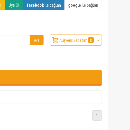
i
Üye Ol
facebook
ile bağlan
google
ile bağlan
Alışveriş Sepetim
0
1