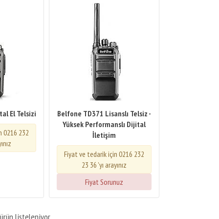
al El Telsizi
Belfone TD371 Lisanslı Telsiz -
Yüksek Performanslı Dijital
in 0216 232
İletişim
yınız
Fiyat ve tedarik için 0216 232
23 36 'yı arayınız
Fiyat Sorunuz
ürün listeleniyor.