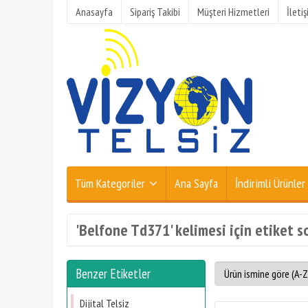
Anasayfa
Sipariş Takibi
Müşteri Hizmetleri
İleti
Tüm Kategoriler
Ana Sayfa
İndirimli Ürünler
'Belfone Td371' kelimesi için etiket s
Benzer Etiketler
Dijital Telsiz