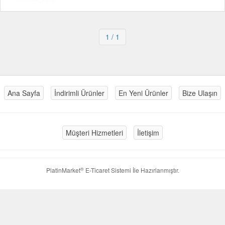
1
/ 1
Ana Sayfa
İndirimli Ürünler
En Yeni Ürünler
Bize Ulaşın
Müşteri Hizmetleri
İletişim
®
PlatinMarket
E-Ticaret Sistemi
İle Hazırlanmıştır.