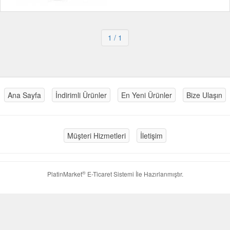
1
/ 1
Ana Sayfa
İndirimli Ürünler
En Yeni Ürünler
Bize Ulaşın
Müşteri Hizmetleri
İletişim
®
PlatinMarket
E-Ticaret Sistemi
İle Hazırlanmıştır.