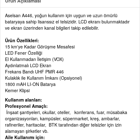
Ürün Açıklaması
Aselsan A446, yoğun kullanım için uygun ve uzun ömürlü
bataryaya sahip lisanssız el telsizidir. LCD ekranı bulunmaktadır
ve ekran üzerinden kanal bilgileri takip edilebilir.
Ürün Özellikleri:
15 km'ye Kadar Görüşme Mesafesi
LED Fener Özelliği
El Kullanmadan İletişim (VOX)
Aydınlatmalı LCD Ekran
Frekans Bandı UHF PMR 446
Kulaklık ile Kullanım İmkanı (Opsiyonel)
1800 mAH LI-ON Batarya
Kemer Klipsi
Kullanım alanları:
Profesyonel Amaçlı:
İnşaat şantiyeleri, okullar, oteller, konferans, fuar, müsabaka
organizasyonları, kampüsler, süpermarket, kreş, ambarlar,
rafineriler, haritacılar, BTK tarafından diğer telsizler için izin
alamayan şirketler vb.
Aile Kullanımı için: