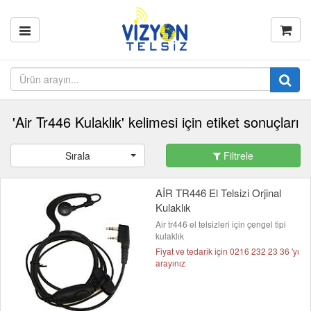
'Air Tr446 Kulaklık' kelimesi için etiket sonuçları
Sırala
Filtrele
AİR TR446 El Telsizi Orjinal
Kulaklık
Air tr446 el telsizleri için çengel tipi
kulaklık
Fiyat ve tedarik için 0216 232 23 36 'yı
arayınız