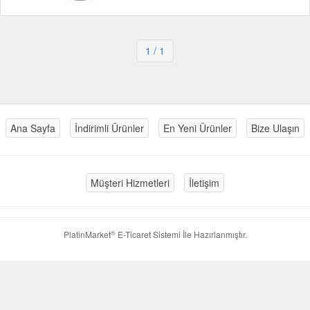
1
/ 1
Ana Sayfa
İndirimli Ürünler
En Yeni Ürünler
Bize Ulaşın
Müşteri Hizmetleri
İletişim
®
PlatinMarket
E-Ticaret Sistemi
İle Hazırlanmıştır.