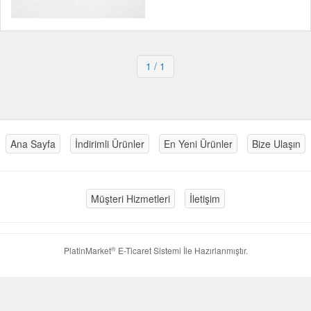
1
/ 1
Ana Sayfa
İndirimli Ürünler
En Yeni Ürünler
Bize Ulaşın
Müşteri Hizmetleri
İletişim
®
PlatinMarket
E-Ticaret Sistemi
İle Hazırlanmıştır.