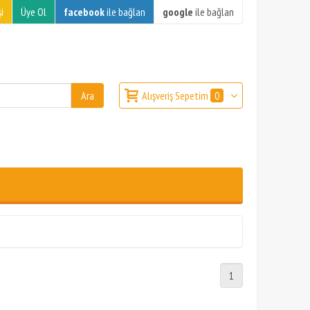
i
Üye Ol
facebook
ile bağlan
google
ile bağlan
Alışveriş Sepetim
0
1