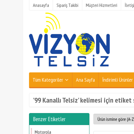
Anasayfa
Sipariş Takibi
Müşteri Hizmetleri
İleti
Tüm Kategoriler
Ana Sayfa
İndirimli Ürünler
'99 Kanallı Telsiz' kelimesi için etiket
Benzer Etiketler
Motorola