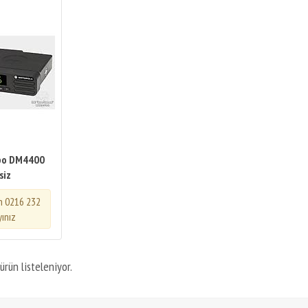
bo DM4400
siz
in 0216 232
yınız
ürün listeleniyor.