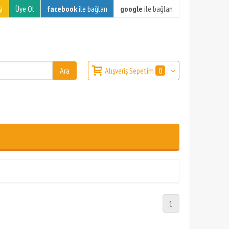
i
Üye Ol
facebook
ile bağlan
google
ile bağlan
Alışveriş Sepetim
0
1