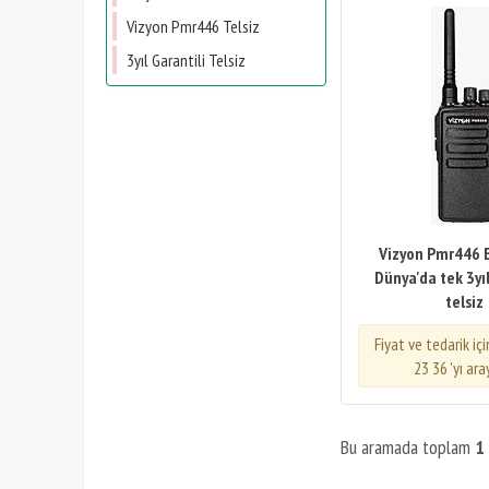
Vizyon Pmr446 Telsiz
3yıl Garantili Telsiz
Vizyon Pmr446 El
Dünya'da tek 3yıl
telsiz
Fiyat ve tedarik iç
23 36 'yı ara
Bu aramada toplam
1