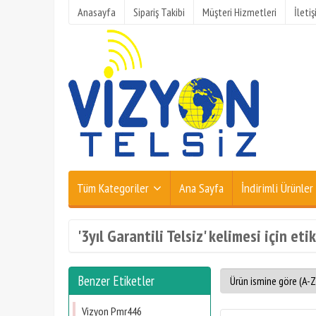
Anasayfa
Sipariş Takibi
Müşteri Hizmetleri
İleti
Tüm Kategoriler
Ana Sayfa
İndirimli Ürünler
'3yıl Garantili Telsiz' kelimesi için eti
Benzer Etiketler
Vizyon Pmr446