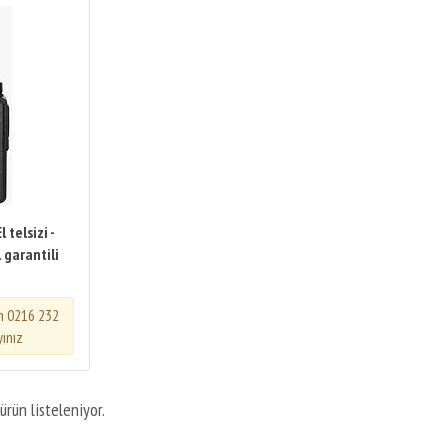
 telsizi -
 garantili
in 0216 232
yınız
ürün listeleniyor.