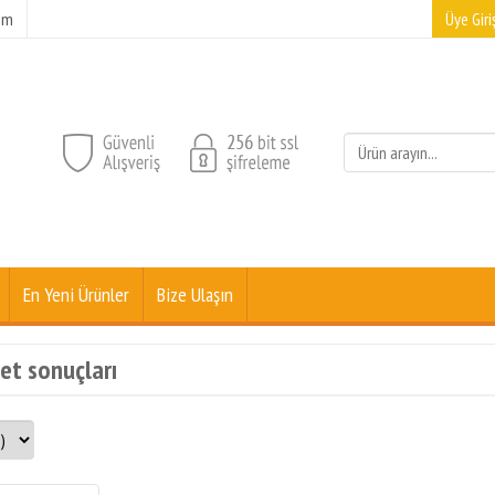
şim
Üye Giriş
En Yeni Ürünler
Bize Ulaşın
ket sonuçları